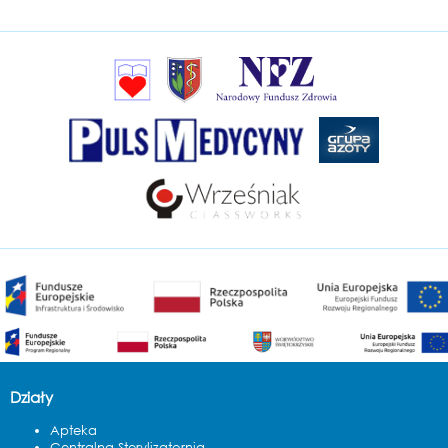
Działy
Apteka
Centralna Sterylizatornia