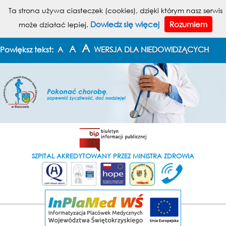
MENU
Ta strona używa ciasteczek (cookies), dzięki którym nasz serwis
Dowiedz się więcej
Rozumiem
może działać lepiej.
KONTAKT
MAPA STRONY
A
A
Powiększ tekst:
A
WERSJA DLA NIEDOWIDZĄCYCH
SZPITAL AKREDYTOWANY PRZEZ MINISTRA ZDROWIA