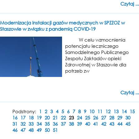
Czytaj ...
Modernizacja instalacji gazów medycznych w SPZZOZ w
Staszowie w związku z pandemią COVID-19
W celu wzmocnienia
potencjału leczniczego
Samodzielnego Publicznego
Zespołu Zakładów opieki
Zdrowotnej w Staszowie dla
potrzeb zw
Czytaj ...
Podstrony:
1
2
3
4
5
6
7
8
9
10
11
12
13
14
15
16
17
18
19
20
21
22
23
24
25
26
27
28
29
30
31
32
33
34
35
36
37
38
39
40
41
42
43
44
45
46
47
48
49
50
51