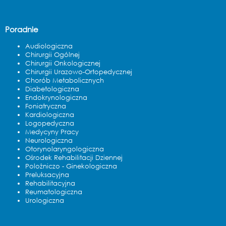
Poradnie
Audiologiczna
Chirurgii Ogólnej
Chirurgii Onkologicznej
Chirurgii Urazowo-Ortopedycznej
Chorób Metabolicznych
Diabetologiczna
Endokrynologiczna
Foniatryczna
Kardiologiczna
Logopedyczna
Medycyny Pracy
Neurologiczna
Otorynolaryngologiczna
Ośrodek Rehabilitacji Dziennej
Polożniczo - Ginekologiczna
Preluksacyjna
Rehabilitacyjna
Reumatologiczna
Urologiczna