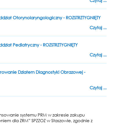
Czytaj ...
 Oddział Otorynolaryngologiczny - ROZSTRZTYGNIĘTY
Czytaj ...
Oddział Pediatryczny - ROZSTRZTYGNIĘTY
Czytaj ...
ierowanie Działem Diagnostyki Obrazowej -
Czytaj ...
nansowanie systemu PRM w zakresie zakupu
em dla ZRM” SPZZOZ w Staszowie, zgodnie z