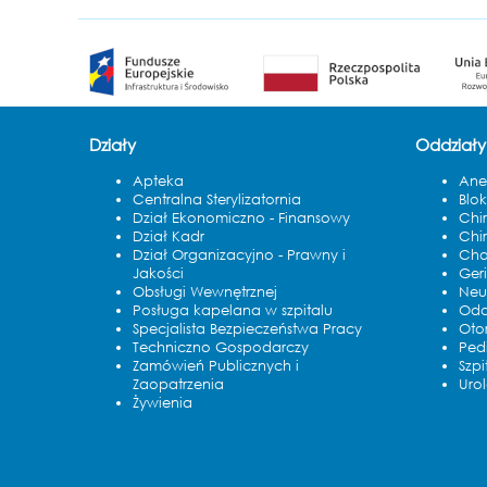
Działy
Oddziały
Apteka
Anes
Centralna Sterylizatornia
Blo
Dział Ekonomiczno - Finansowy
Chi
Dział Kadr
Chi
Dział Organizacyjno - Prawny i
Cho
Jakości
Ger
Obsługi Wewnętrznej
Neu
Posługa kapelana w szpitalu
Oddz
Specjalista Bezpieczeństwa Pracy
Oto
Techniczno Gospodarczy
Ped
Zamówień Publicznych i
Szp
Zaopatrzenia
Uro
Żywienia