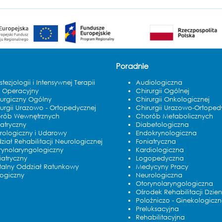
Poradnie
tezjologii i Intensywnej Terapii
Audiologiczna
k Operacyjny
Chirurgii Ogólnej
rurgiczny Ogólny
Chirurgii Onkologicznej
rurgii Urazowo - Ortopedycznej
Chirurgii Urazowo-Ortoped
rób Wewnętrznych
Chorób Metabolicznych
iatryczny
Diabetologiczna
rologiczny i Udarowy
Endokrynologiczna
iał Rehabilitacji Neurologicznej
Foniatryczna
rynolaryngologiczny
Kardiologiczna
iatryczny
Logopedyczna
italny Oddział Ratunkowy
Medycyny Pracy
logiczny
Neurologiczna
Otorynolaryngologiczna
Ośrodek Rehabilitacji Dzien
Polożniczo - Ginekologicz
Preluksacyjna
Rehabilitacyjna