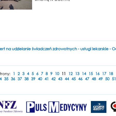
ert na udzielanie świadczeń zdrowotnych - usługi lekarskie -
trony:
1
2
3
4
5
6
7
8
9
10
11
12
13
14
15
16
17
18
4
35
36
37
38
39
40
41
42
43
44
45
46
47
48
49
50
51