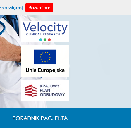
A
A
ksz tekst:
A
WERSJA DLA NIEDOWIDZĄCYCH
 się więcej
Rozumiem
PORADNIK PACJENTA