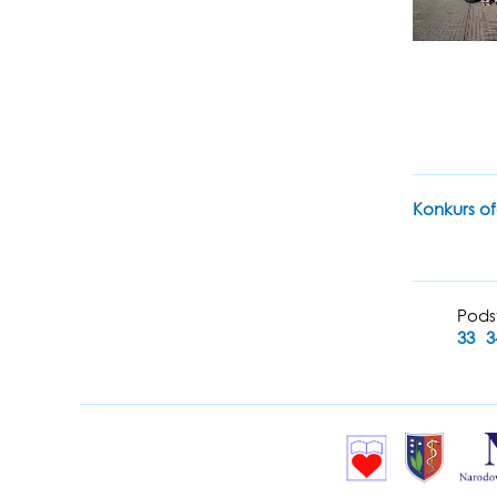
Konkurs of
Pods
33
3