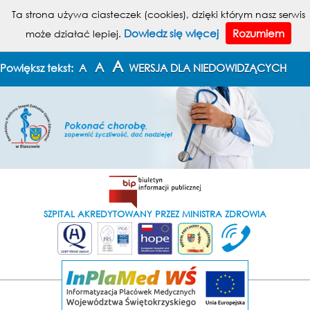
MENU
Ta strona używa ciasteczek (cookies), dzięki którym nasz serwis
Dowiedz się więcej
Rozumiem
może działać lepiej.
KONTAKT
MAPA STRONY
A
A
Powiększ tekst:
A
WERSJA DLA NIEDOWIDZĄCYCH
SZPITAL AKREDYTOWANY PRZEZ MINISTRA ZDROWIA