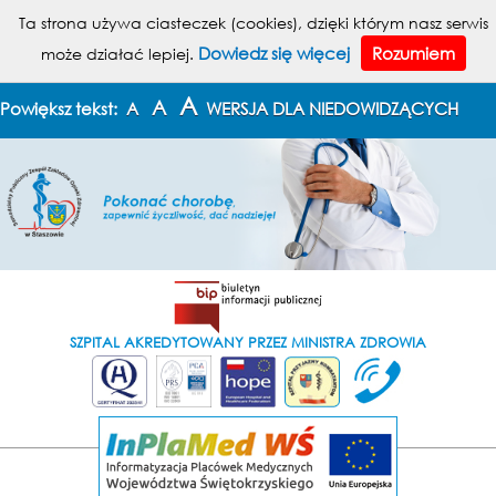
MENU
Ta strona używa ciasteczek (cookies), dzięki którym nasz serwis
Dowiedz się więcej
Rozumiem
może działać lepiej.
KONTAKT
MAPA STRONY
A
A
Powiększ tekst:
A
WERSJA DLA NIEDOWIDZĄCYCH
SZPITAL AKREDYTOWANY PRZEZ MINISTRA ZDROWIA