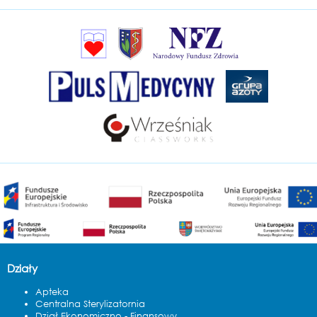
Działy
Apteka
Centralna Sterylizatornia
Dział Ekonomiczno - Finansowy