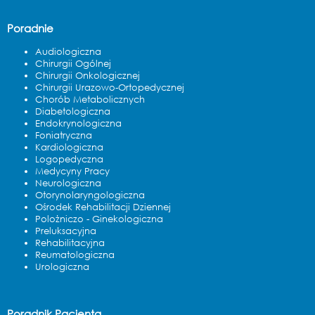
Poradnie
Audiologiczna
Chirurgii Ogólnej
Chirurgii Onkologicznej
Chirurgii Urazowo-Ortopedycznej
Chorób Metabolicznych
Diabetologiczna
Endokrynologiczna
Foniatryczna
Kardiologiczna
Logopedyczna
Medycyny Pracy
Neurologiczna
Otorynolaryngologiczna
Ośrodek Rehabilitacji Dziennej
Polożniczo - Ginekologiczna
Preluksacyjna
Rehabilitacyjna
Reumatologiczna
Urologiczna
Poradnik Pacjenta