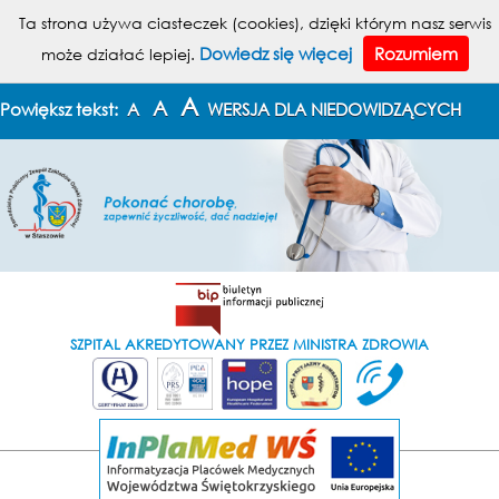
MENU
Ta strona używa ciasteczek (cookies), dzięki którym nasz serwis
Dowiedz się więcej
Rozumiem
może działać lepiej.
KONTAKT
MAPA STRONY
A
A
Powiększ tekst:
A
WERSJA DLA NIEDOWIDZĄCYCH
SZPITAL AKREDYTOWANY PRZEZ MINISTRA ZDROWIA