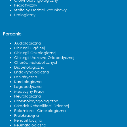
Otorynolaryngologiczny
Pediatryczny
Szpitalny Oddział Ratunkowy
Urologiczny
Poradnie
Audiologiczna
Chirurgii Ogólnej
Chirurgii Onkologicznej
Chirurgii Urazowo-Ortopedycznej
Chorób Metabolicznych
Diabetologiczna
Endokrynologiczna
Foniatryczna
Kardiologiczna
Logopedyczna
Medycyny Pracy
Neurologiczna
Otorynolaryngologiczna
Ośrodek Rehabilitacji Dziennej
Polożniczo - Ginekologiczna
Preluksacyjna
Rehabilitacyjna
Reumatologiczna