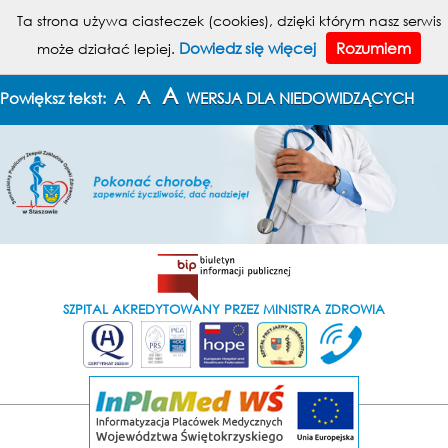
MENU
Ta strona używa ciasteczek (cookies), dzięki którym nasz serwis
Dowiedz się więcej
Rozumiem
może działać lepiej.
KONTAKT
MAPA STRONY
A
A
Powiększ tekst:
A
WERSJA DLA NIEDOWIDZĄCYCH
SZPITAL AKREDYTOWANY PRZEZ MINISTRA ZDROWIA