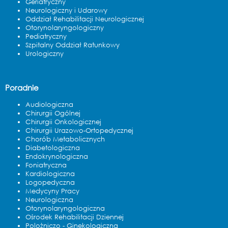
Geriatryczny
Neurologiczny i Udarowy
Oddział Rehabilitacji Neurologicznej
Otorynolaryngologiczny
Pediatryczny
Szpitalny Oddział Ratunkowy
Urologiczny
Poradnie
Audiologiczna
Chirurgii Ogólnej
Chirurgii Onkologicznej
Chirurgii Urazowo-Ortopedycznej
Chorób Metabolicznych
Diabetologiczna
Endokrynologiczna
Foniatryczna
Kardiologiczna
Logopedyczna
Medycyny Pracy
Neurologiczna
Otorynolaryngologiczna
Ośrodek Rehabilitacji Dziennej
Polożniczo - Ginekologiczna