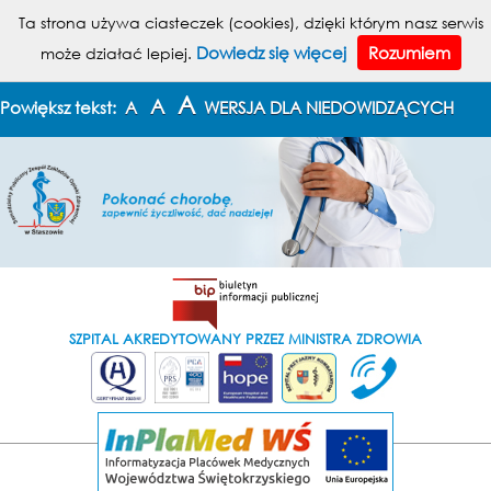
MENU
Ta strona używa ciasteczek (cookies), dzięki którym nasz serwis
Dowiedz się więcej
Rozumiem
może działać lepiej.
KONTAKT
MAPA STRONY
A
A
Powiększ tekst:
A
WERSJA DLA NIEDOWIDZĄCYCH
SZPITAL AKREDYTOWANY PRZEZ MINISTRA ZDROWIA