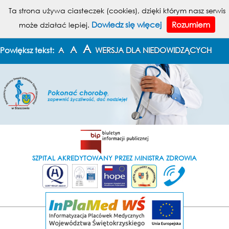
MENU
Ta strona używa ciasteczek (cookies), dzięki którym nasz serwis
Dowiedz się więcej
Rozumiem
może działać lepiej.
KONTAKT
MAPA STRONY
A
A
Powiększ tekst:
A
WERSJA DLA NIEDOWIDZĄCYCH
SZPITAL AKREDYTOWANY PRZEZ MINISTRA ZDROWIA